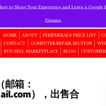
Here to Share Your Experience and Leave a Google 
 Here to Share Your Experience and Leave a Google Review!
Dismiss
HOME
ABOUT
PERIPHERALS PRICE LIST
C
CONTACT
COMPUTER REPAIR SECTION
WEB
BUY/SELL MARKETPLACE
BLOG
CUSTOMER
（邮箱：
gmail.com），出售合