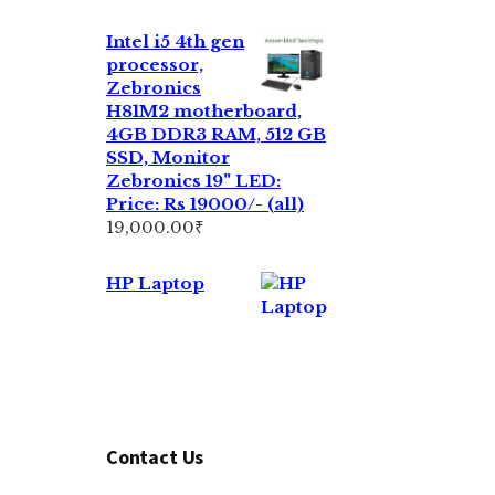
Intel i5 4th gen
processor,
Zebronics
H81M2 motherboard,
4GB DDR3 RAM, 512 GB
SSD, Monitor
Zebronics 19" LED:
Price: Rs 19000/- (all)
19,000.00
₹
HP Laptop
Contact Us