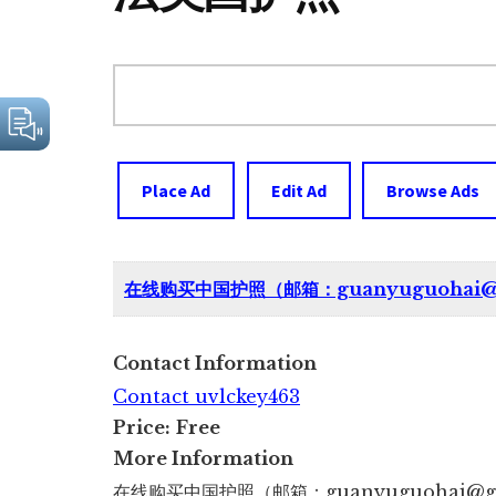
Search
for:
Place Ad
Edit Ad
Browse Ads
在线购买中国护照（邮箱：guanyuguohai
Contact Information
Contact uvlckey463
Price:
Free
More Information
在线购买中国护照（邮箱：guanyuguohai@