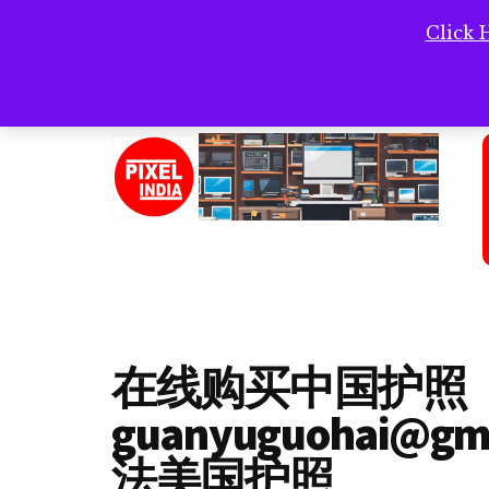
Skip
Skip
Skip
Click 
Click
to
to
to
main
primary
footer
content
sidebar
Additional
menu
PIXEL
www.pixelindia.in
INDIA
在线购买中国护照
guanyuguohai@
法美国护照